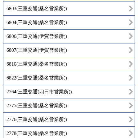
6803
(
三重交通(桑名営業所)
)
6804
(
三重交通(桑名営業所)
)
6806
(
三重交通(伊賀営業所)
)
6807
(
三重交通(伊賀営業所)
)
6810
(
三重交通(桑名営業所)
)
6822
(
三重交通(桑名営業所)
)
2764
(
三重交通(四日市営業所)
)
2775
(
三重交通(桑名営業所)
)
2776
(
三重交通(桑名営業所)
)
2778
(
三重交通(桑名営業所)
)