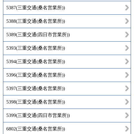
5387
(
三重交通(桑名営業所)
)
5388
(
三重交通(桑名営業所)
)
5389
(
三重交通(四日市営業所)
)
5393
(
三重交通(桑名営業所)
)
5394
(
三重交通(桑名営業所)
)
5396
(
三重交通(桑名営業所)
)
5397
(
三重交通(桑名営業所)
)
5398
(
三重交通(桑名営業所)
)
5399
(
三重交通(四日市営業所)
)
6802
(
三重交通(桑名営業所)
)