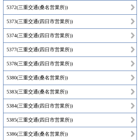
5372
(
三重交通(桑名営業所)
)
5373
(
三重交通(四日市営業所)
)
5374
(
三重交通(四日市営業所)
)
5377
(
三重交通(四日市営業所)
)
5378
(
三重交通(四日市営業所)
)
5380
(
三重交通(桑名営業所)
)
5383
(
三重交通(桑名営業所)
)
5384
(
三重交通(四日市営業所)
)
5385
(
三重交通(四日市営業所)
)
5386
(
三重交通(桑名営業所)
)