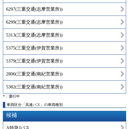
6297
(
三重交通(志摩営業所)
)
6299
(
三重交通(志摩営業所)
)
5313
(
三重交通(志摩営業所)
)
5375
(
三重交通(伊賀営業所)
)
5379
(
三重交通(伊賀営業所)
)
2806
(
三重交通(南紀営業所)
)
5382
(
三重交通(南紀営業所)
)
*：運行中
車両区分「高速バス」の車両種別
候補
A特急Jバス