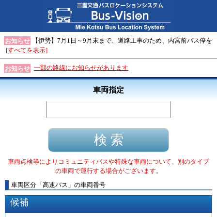
【伊勢】7月1日～9月末まで、道路工事のため、内宮前バス停を
お知らせ
[すべてを表示]
一部の路線にお知らせがあります
お知らせ
車両指定
車両点検等によりコミュニティバスや特殊な車両について、別のタイプ
の車両で運行する場合がございます。
車両区分
「
高速バス
」
の車両番号
候補