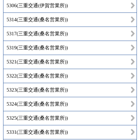
5306
(
三重交通(伊賀営業所)
)
5314
(
三重交通(桑名営業所)
)
5317
(
三重交通(桑名営業所)
)
5319
(
三重交通(桑名営業所)
)
5321
(
三重交通(桑名営業所)
)
5322
(
三重交通(桑名営業所)
)
5323
(
三重交通(桑名営業所)
)
5324
(
三重交通(桑名営業所)
)
5325
(
三重交通(桑名営業所)
)
5331
(
三重交通(桑名営業所)
)