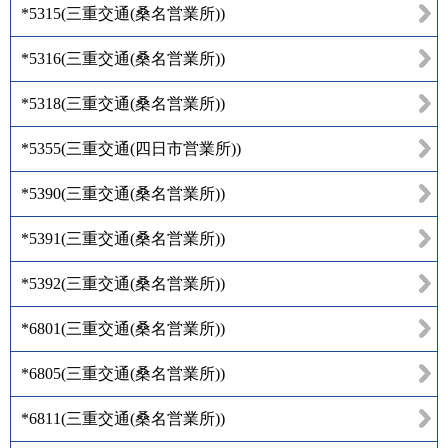
*5315
(
三重交通(桑名営業所)
)
*5316
(
三重交通(桑名営業所)
)
*5318
(
三重交通(桑名営業所)
)
*5355
(
三重交通(四日市営業所)
)
*5390
(
三重交通(桑名営業所)
)
*5391
(
三重交通(桑名営業所)
)
*5392
(
三重交通(桑名営業所)
)
*6801
(
三重交通(桑名営業所)
)
*6805
(
三重交通(桑名営業所)
)
*6811
(
三重交通(桑名営業所)
)