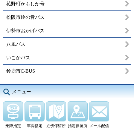
菰野町かもしか号
松阪市鈴の音バス
伊勢市おかげバス
八風バス
いこかバス
鈴鹿市C-BUS
メニュー
乗降指定
車両指定
近傍停留所
指定停留所
メール配信