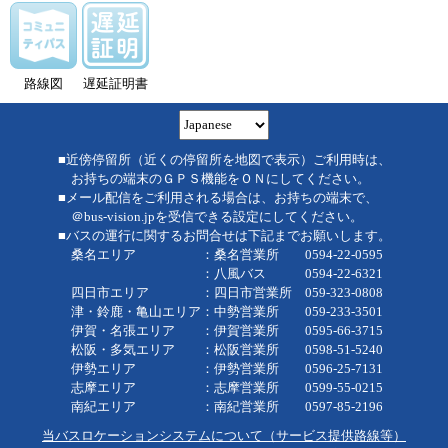
路線図
遅延証明書
■近傍停留所（近くの停留所を地図で表示）ご利用時は、
お持ちの端末のＧＰＳ機能をＯＮにしてください。
■メール配信をご利用される場合は、お持ちの端末で、
＠bus-vision.jpを受信できる設定にしてください。
■バスの運行に関するお問合せは下記までお願いします。
桑名エリア ：桑名営業所 0594-22-0595
：八風バス 0594-22-6321
四日市エリア ：四日市営業所 059-323-0808
津・鈴鹿・亀山エリア：中勢営業所 059-233-3501
伊賀・名張エリア ：伊賀営業所 0595-66-3715
松阪・多気エリア ：松阪営業所 0598-51-5240
伊勢エリア ：伊勢営業所 0596-25-7131
志摩エリア ：志摩営業所 0599-55-0215
南紀エリア ：南紀営業所 0597-85-2196
当バスロケーションシステムについて（サービス提供路線等）