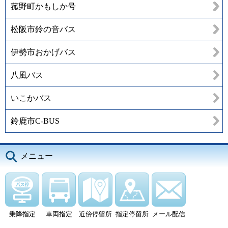
菰野町かもしか号
松阪市鈴の音バス
伊勢市おかげバス
八風バス
いこかバス
鈴鹿市C-BUS
メニュー
乗降指定
車両指定
近傍停留所
指定停留所
メール配信