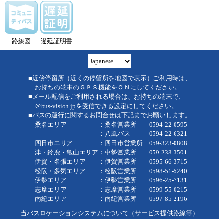
路線図
遅延証明書
■近傍停留所（近くの停留所を地図で表示）ご利用時は、
お持ちの端末のＧＰＳ機能をＯＮにしてください。
■メール配信をご利用される場合は、お持ちの端末で、
＠bus-vision.jpを受信できる設定にしてください。
■バスの運行に関するお問合せは下記までお願いします。
桑名エリア ：桑名営業所 0594-22-0595
：八風バス 0594-22-6321
四日市エリア ：四日市営業所 059-323-0808
津・鈴鹿・亀山エリア：中勢営業所 059-233-3501
伊賀・名張エリア ：伊賀営業所 0595-66-3715
松阪・多気エリア ：松阪営業所 0598-51-5240
伊勢エリア ：伊勢営業所 0596-25-7131
志摩エリア ：志摩営業所 0599-55-0215
南紀エリア ：南紀営業所 0597-85-2196
当バスロケーションシステムについて（サービス提供路線等）