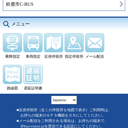
鈴鹿市C-BUS
メニュー
乗降指定
車両指定
近傍停留所
指定停留所
メール配信
路線図
遅延証明書
■近傍停留所（近くの停留所を地図で表示）ご利用時は、
お持ちの端末のＧＰＳ機能をＯＮにしてください。
■メール配信をご利用される場合は、お持ちの端末で、
＠bus-vision.jpを受信できる設定にしてください。