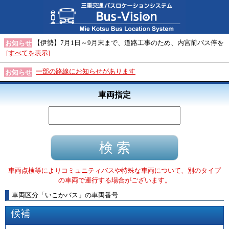
【伊勢】7月1日～9月末まで、道路工事のため、内宮前バス停を
お知らせ
[すべてを表示]
一部の路線にお知らせがあります
お知らせ
車両指定
車両点検等によりコミュニティバスや特殊な車両について、別のタイプ
の車両で運行する場合がございます。
車両区分
「
いこかバス
」
の車両番号
候補