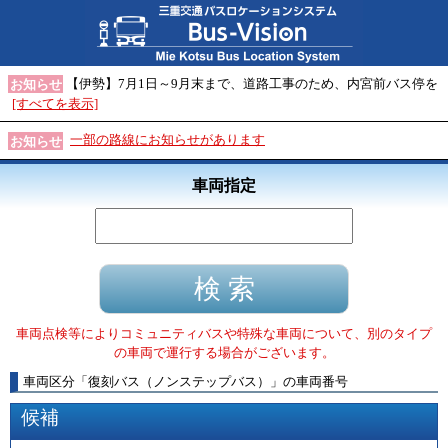
【伊勢】7月1日～9月末まで、道路工事のため、内宮前バス停を
お知らせ
[すべてを表示]
一部の路線にお知らせがあります
お知らせ
車両指定
車両点検等によりコミュニティバスや特殊な車両について、別のタイプ
の車両で運行する場合がございます。
車両区分
「
復刻バス（ノンステップバス）
」
の車両番号
候補