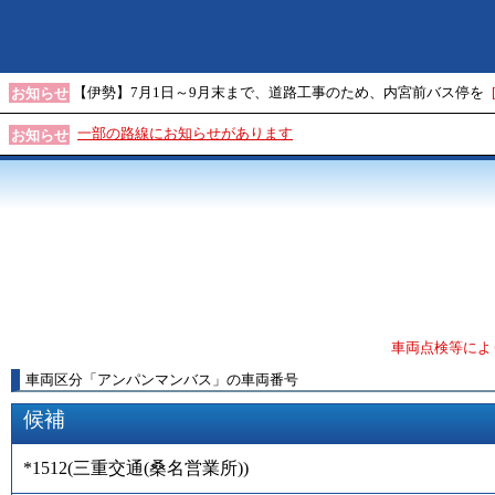
【伊勢】7月1日～9月末まで、道路工事のため、内宮前バス停を
お知らせ
一部の路線にお知らせがあります
お知らせ
車両点検等によ
車両区分
「
アンパンマンバス
」
の車両番号
候補
*1512
(
三重交通(桑名営業所)
)