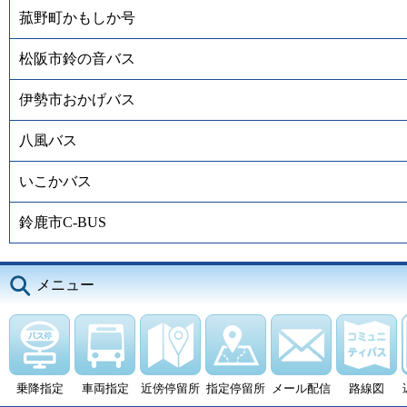
菰野町かもしか号
松阪市鈴の音バス
伊勢市おかげバス
八風バス
いこかバス
鈴鹿市C-BUS
メニュー
乗降指定
車両指定
近傍停留所
指定停留所
メール配信
路線図