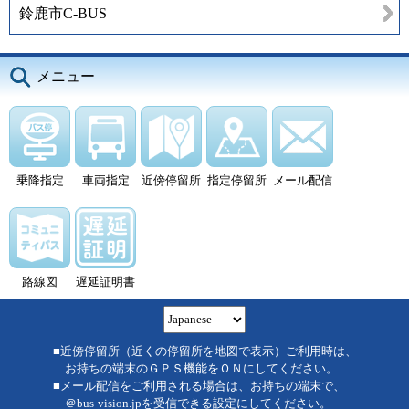
鈴鹿市C-BUS
メニュー
乗降指定
車両指定
近傍停留所
指定停留所
メール配信
路線図
遅延証明書
■近傍停留所（近くの停留所を地図で表示）ご利用時は、
お持ちの端末のＧＰＳ機能をＯＮにしてください。
■メール配信をご利用される場合は、お持ちの端末で、
＠bus-vision.jpを受信できる設定にしてください。