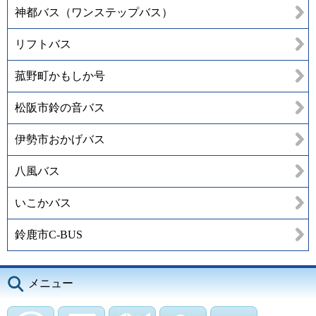
神都バス（ワンステップバス）
リフトバス
菰野町かもしか号
松阪市鈴の音バス
伊勢市おかげバス
八風バス
いこかバス
鈴鹿市C-BUS
メニュー