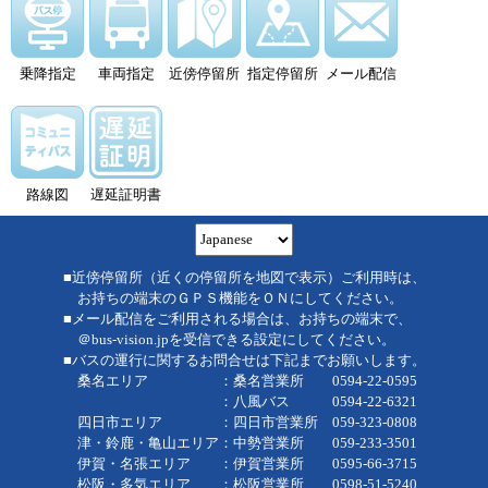
乗降指定
車両指定
近傍停留所
指定停留所
メール配信
路線図
遅延証明書
■近傍停留所（近くの停留所を地図で表示）ご利用時は、
お持ちの端末のＧＰＳ機能をＯＮにしてください。
■メール配信をご利用される場合は、お持ちの端末で、
＠bus-vision.jpを受信できる設定にしてください。
■バスの運行に関するお問合せは下記までお願いします。
桑名エリア ：桑名営業所 0594-22-0595
：八風バス 0594-22-6321
四日市エリア ：四日市営業所 059-323-0808
津・鈴鹿・亀山エリア：中勢営業所 059-233-3501
伊賀・名張エリア ：伊賀営業所 0595-66-3715
松阪・多気エリア ：松阪営業所 0598-51-5240