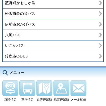
菰野町かもしか号
松阪市鈴の音バス
伊勢市おかげバス
八風バス
いこかバス
鈴鹿市C-BUS
メニュー
乗降指定
車両指定
近傍停留所
指定停留所
メール配信