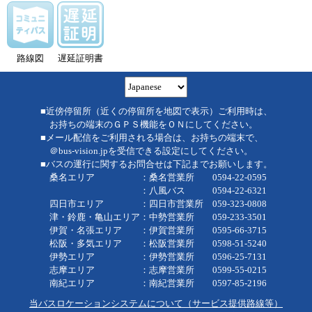
路線図
遅延証明書
■近傍停留所（近くの停留所を地図で表示）ご利用時は、
お持ちの端末のＧＰＳ機能をＯＮにしてください。
■メール配信をご利用される場合は、お持ちの端末で、
＠bus-vision.jpを受信できる設定にしてください。
■バスの運行に関するお問合せは下記までお願いします。
桑名エリア ：桑名営業所 0594-22-0595
：八風バス 0594-22-6321
四日市エリア ：四日市営業所 059-323-0808
津・鈴鹿・亀山エリア：中勢営業所 059-233-3501
伊賀・名張エリア ：伊賀営業所 0595-66-3715
松阪・多気エリア ：松阪営業所 0598-51-5240
伊勢エリア ：伊勢営業所 0596-25-7131
志摩エリア ：志摩営業所 0599-55-0215
南紀エリア ：南紀営業所 0597-85-2196
当バスロケーションシステムについて（サービス提供路線等）