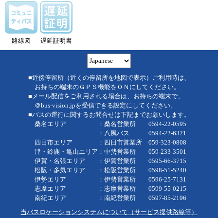
路線図
遅延証明書
■近傍停留所（近くの停留所を地図で表示）ご利用時は、
お持ちの端末のＧＰＳ機能をＯＮにしてください。
■メール配信をご利用される場合は、お持ちの端末で、
＠bus-vision.jpを受信できる設定にしてください。
■バスの運行に関するお問合せは下記までお願いします。
桑名エリア ：桑名営業所 0594-22-0595
：八風バス 0594-22-6321
四日市エリア ：四日市営業所 059-323-0808
津・鈴鹿・亀山エリア：中勢営業所 059-233-3501
伊賀・名張エリア ：伊賀営業所 0595-66-3715
松阪・多気エリア ：松阪営業所 0598-51-5240
伊勢エリア ：伊勢営業所 0596-25-7131
志摩エリア ：志摩営業所 0599-55-0215
南紀エリア ：南紀営業所 0597-85-2196
当バスロケーションシステムについて（サービス提供路線等）