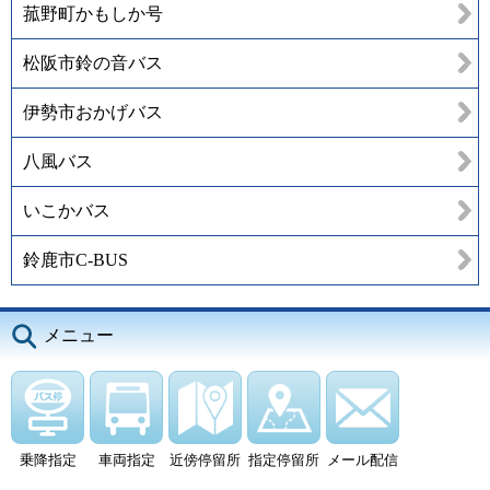
菰野町かもしか号
松阪市鈴の音バス
伊勢市おかげバス
八風バス
いこかバス
鈴鹿市C-BUS
メニュー
乗降指定
車両指定
近傍停留所
指定停留所
メール配信