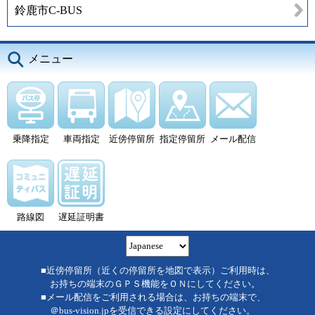
鈴鹿市C-BUS
メニュー
乗降指定
車両指定
近傍停留所
指定停留所
メール配信
路線図
遅延証明書
■近傍停留所（近くの停留所を地図で表示）ご利用時は、
お持ちの端末のＧＰＳ機能をＯＮにしてください。
■メール配信をご利用される場合は、お持ちの端末で、
＠bus-vision.jpを受信できる設定にしてください。