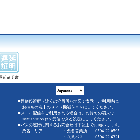
遅延証明書
■近傍停留所（近くの停留所を地図で表示）ご利用時は、
お持ちの端末のＧＰＳ機能をＯＮにしてください。
■メール配信をご利用される場合は、お持ちの端末で、
＠bus-vision.jpを受信できる設定にしてください。
■バスの運行に関するお問合せは下記までお願いします。
桑名エリア ：桑名営業所 0594-22-0595
：八風バス 0594-22-6321