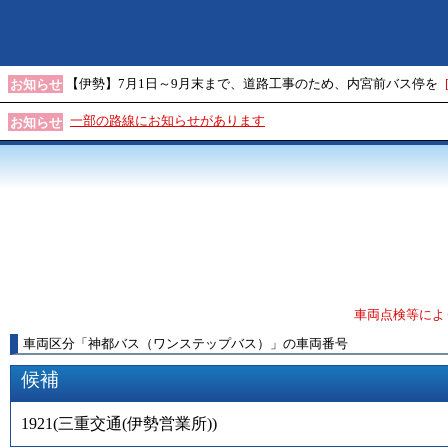
【伊勢】7月1日～9月末まで、道路工事のため、内宮前バス停を
お知らせ
一部の路線にお知らせがあります
お知らせ
車両点検等によ
車両区分
「
神都バス（ワンステップバス）
」
の車両番号
候補
1921
(
三重交通(伊勢営業所)
)