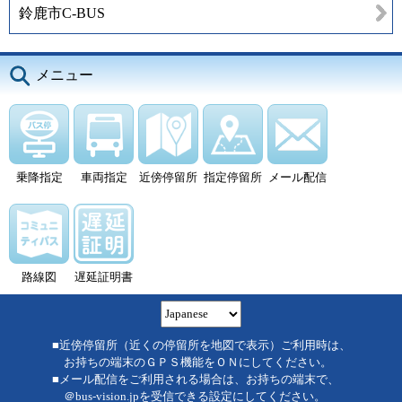
鈴鹿市C-BUS
メニュー
乗降指定
車両指定
近傍停留所
指定停留所
メール配信
路線図
遅延証明書
■近傍停留所（近くの停留所を地図で表示）ご利用時は、
お持ちの端末のＧＰＳ機能をＯＮにしてください。
■メール配信をご利用される場合は、お持ちの端末で、
＠bus-vision.jpを受信できる設定にしてください。