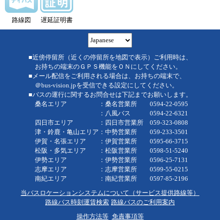
路線図
遅延証明書
■近傍停留所（近くの停留所を地図で表示）ご利用時は、
お持ちの端末のＧＰＳ機能をＯＮにしてください。
■メール配信をご利用される場合は、お持ちの端末で、
＠bus-vision.jpを受信できる設定にしてください。
■バスの運行に関するお問合せは下記までお願いします。
桑名エリア ：桑名営業所 0594-22-0595
：八風バス 0594-22-6321
四日市エリア ：四日市営業所 059-323-0808
津・鈴鹿・亀山エリア：中勢営業所 059-233-3501
伊賀・名張エリア ：伊賀営業所 0595-66-3715
松阪・多気エリア ：松阪営業所 0598-51-5240
伊勢エリア ：伊勢営業所 0596-25-7131
志摩エリア ：志摩営業所 0599-55-0215
南紀エリア ：南紀営業所 0597-85-2196
当バスロケーションシステムについて（サービス提供路線等）
路線バス時刻運賃検索
路線バスのご利用案内
操作方法等
免責事項等