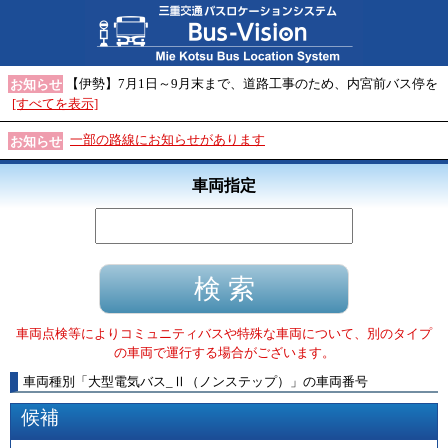
【伊勢】7月1日～9月末まで、道路工事のため、内宮前バス停を
お知らせ
[すべてを表示]
一部の路線にお知らせがあります
お知らせ
車両指定
車両点検等によりコミュニティバスや特殊な車両について、別のタイプ
の車両で運行する場合がございます。
車両種別
「
大型電気バス_Ⅱ（ノンステップ）
」
の車両番号
候補