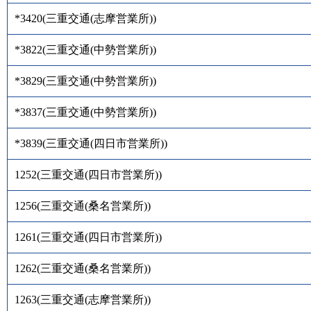
*3420
(
三重交通(志摩営業所)
)
*3822
(
三重交通(中勢営業所)
)
*3829
(
三重交通(中勢営業所)
)
*3837
(
三重交通(中勢営業所)
)
*3839
(
三重交通(四日市営業所)
)
1252
(
三重交通(四日市営業所)
)
1256
(
三重交通(桑名営業所)
)
1261
(
三重交通(四日市営業所)
)
1262
(
三重交通(桑名営業所)
)
1263
(
三重交通(志摩営業所)
)