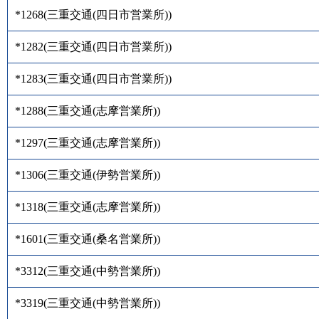
*1268
(
三重交通(四日市営業所)
)
*1282
(
三重交通(四日市営業所)
)
*1283
(
三重交通(四日市営業所)
)
*1288
(
三重交通(志摩営業所)
)
*1297
(
三重交通(志摩営業所)
)
*1306
(
三重交通(伊勢営業所)
)
*1318
(
三重交通(志摩営業所)
)
*1601
(
三重交通(桑名営業所)
)
*3312
(
三重交通(中勢営業所)
)
*3319
(
三重交通(中勢営業所)
)