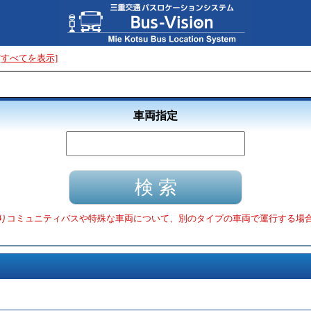
[すべてを表示]
車両指定
りコミュニティバスや特殊な車両について、別のタイプの車両で運行する場