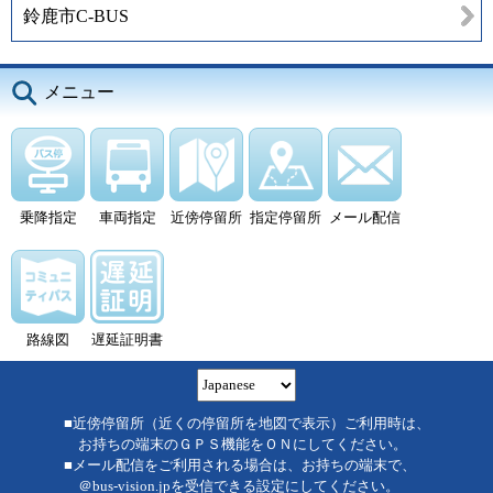
鈴鹿市C-BUS
メニュー
乗降指定
車両指定
近傍停留所
指定停留所
メール配信
路線図
遅延証明書
■近傍停留所（近くの停留所を地図で表示）ご利用時は、
お持ちの端末のＧＰＳ機能をＯＮにしてください。
■メール配信をご利用される場合は、お持ちの端末で、
＠bus-vision.jpを受信できる設定にしてください。