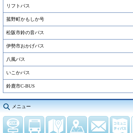
リフトバス
菰野町かもしか号
松阪市鈴の音バス
伊勢市おかげバス
八風バス
いこかバス
鈴鹿市C-BUS
メニュー