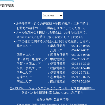
遅延証明書
■近傍停留所（近くの停留所を地図で表示）ご利用時は、
お持ちの端末のＧＰＳ機能をＯＮにしてください。
■メール配信をご利用される場合は、お持ちの端末で、
＠bus-vision.jpを受信できる設定にしてください。
■バスの運行に関するお問合せは下記までお願いします。
桑名エリア ：桑名営業所 0594-22-0595
：八風バス 0594-22-6321
四日市エリア ：四日市営業所 059-323-0808
津・鈴鹿・亀山エリア：中勢営業所 059-233-3501
伊賀・名張エリア ：伊賀営業所 0595-66-3715
松阪・多気エリア ：松阪営業所 0598-51-5240
伊勢エリア ：伊勢営業所 0596-25-7131
志摩エリア ：志摩営業所 0599-55-0215
南紀エリア ：南紀営業所 0597-85-2196
当バスロケーションシステムについて（サービス提供路線等）
路線バス時刻運賃検索
路線バスのご利用案内
操作方法等
免責事項等
Copyright(c) 2020-, Ryobi Systems Co.,Ltd. All Rights Reserved.