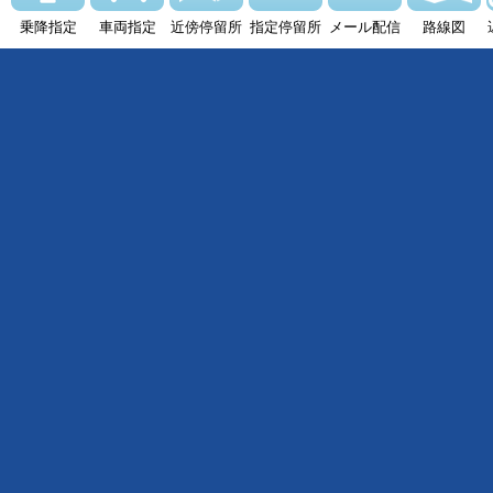
乗降指定
車両指定
近傍停留所
指定停留所
メール配信
路線図