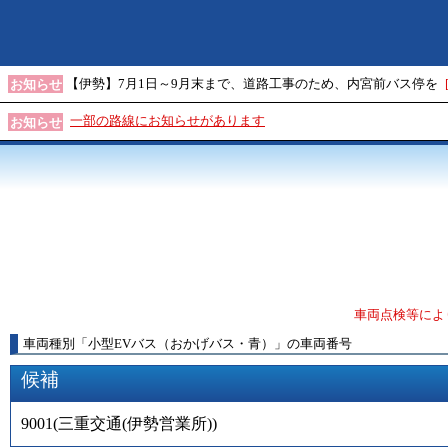
【伊勢】7月1日～9月末まで、道路工事のため、内宮前バス停を
お知らせ
一部の路線にお知らせがあります
お知らせ
車両点検等によ
車両種別
「
小型EVバス（おかげバス・青）
」
の車両番号
候補
9001
(
三重交通(伊勢営業所)
)