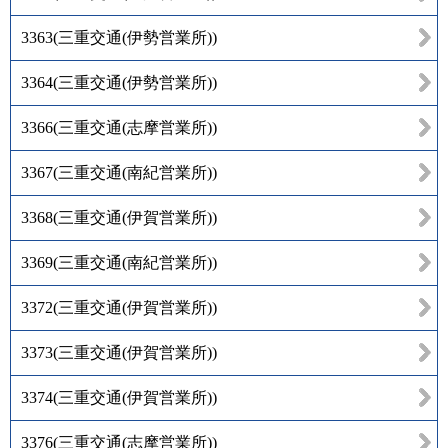
3363
(
三重交通(伊勢営業所)
)
3364
(
三重交通(伊勢営業所)
)
3366
(
三重交通(志摩営業所)
)
3367
(
三重交通(南紀営業所)
)
3368
(
三重交通(伊賀営業所)
)
3369
(
三重交通(南紀営業所)
)
3372
(
三重交通(伊賀営業所)
)
3373
(
三重交通(伊賀営業所)
)
3374
(
三重交通(伊賀営業所)
)
3376
(
三重交通(志摩営業所)
)