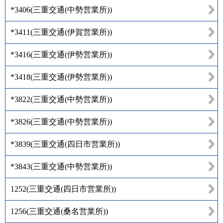
*3406
(
三重交通(中勢営業所)
)
*3411
(
三重交通(伊賀営業所)
)
*3416
(
三重交通(伊勢営業所)
)
*3418
(
三重交通(伊勢営業所)
)
*3822
(
三重交通(中勢営業所)
)
*3826
(
三重交通(中勢営業所)
)
*3839
(
三重交通(四日市営業所)
)
*3843
(
三重交通(中勢営業所)
)
1252
(
三重交通(四日市営業所)
)
1256
(
三重交通(桑名営業所)
)