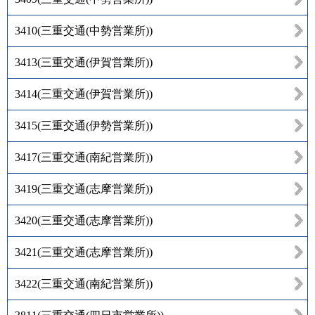
3410
(
三重交通(中勢営業所)
)
3413
(
三重交通(伊賀営業所)
)
3414
(
三重交通(伊賀営業所)
)
3415
(
三重交通(伊勢営業所)
)
3417
(
三重交通(南紀営業所)
)
3419
(
三重交通(志摩営業所)
)
3420
(
三重交通(志摩営業所)
)
3421
(
三重交通(志摩営業所)
)
3422
(
三重交通(南紀営業所)
)