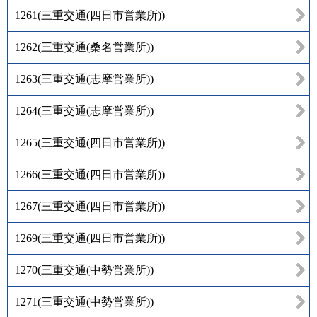
1261
(
三重交通(四日市営業所)
)
1262
(
三重交通(桑名営業所)
)
1263
(
三重交通(志摩営業所)
)
1264
(
三重交通(志摩営業所)
)
1265
(
三重交通(四日市営業所)
)
1266
(
三重交通(四日市営業所)
)
1267
(
三重交通(四日市営業所)
)
1269
(
三重交通(四日市営業所)
)
1270
(
三重交通(中勢営業所)
)
1271
(
三重交通(中勢営業所)
)