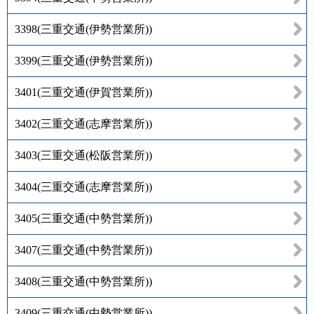
3398
(
三重交通(伊勢営業所)
)
3399
(
三重交通(伊勢営業所)
)
3401
(
三重交通(伊賀営業所)
)
3402
(
三重交通(志摩営業所)
)
3403
(
三重交通(松阪営業所)
)
3404
(
三重交通(志摩営業所)
)
3405
(
三重交通(中勢営業所)
)
3407
(
三重交通(中勢営業所)
)
3408
(
三重交通(中勢営業所)
)
3409
(
三重交通(中勢営業所)
)