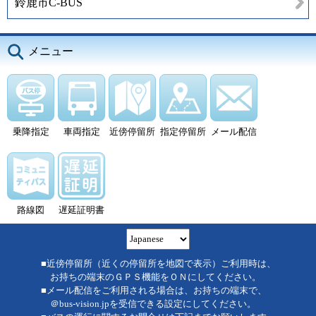
鈴鹿市C-BUS
メニュー
乗降指定
車両指定
近傍停留所
指定停留所
メール配信
路線図
遅延証明書
■近傍停留所（近くの停留所を地図で表示）ご利用時は、
お持ちの端末のＧＰＳ機能をＯＮにしてください。
■メール配信をご利用される場合は、お持ちの端末で、
＠bus-vision.jpを受信できる設定にしてください。