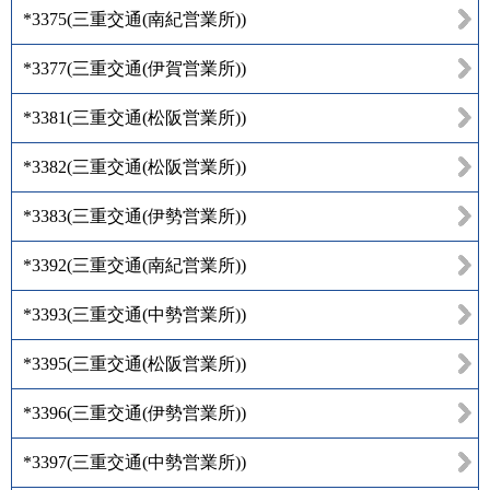
*3375
(
三重交通(南紀営業所)
)
*3377
(
三重交通(伊賀営業所)
)
*3381
(
三重交通(松阪営業所)
)
*3382
(
三重交通(松阪営業所)
)
*3383
(
三重交通(伊勢営業所)
)
*3392
(
三重交通(南紀営業所)
)
*3393
(
三重交通(中勢営業所)
)
*3395
(
三重交通(松阪営業所)
)
*3396
(
三重交通(伊勢営業所)
)
*3397
(
三重交通(中勢営業所)
)