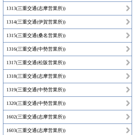
1313
(
三重交通(志摩営業所)
)
1314
(
三重交通(伊賀営業所)
)
1315
(
三重交通(桑名営業所)
)
1316
(
三重交通(中勢営業所)
)
1317
(
三重交通(松阪営業所)
)
1318
(
三重交通(志摩営業所)
)
1319
(
三重交通(中勢営業所)
)
1320
(
三重交通(中勢営業所)
)
1602
(
三重交通(志摩営業所)
)
1603
(
三重交通(志摩営業所)
)