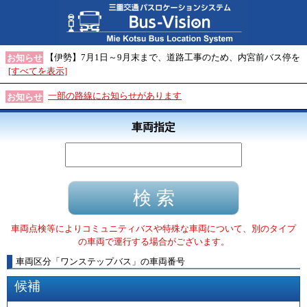
【伊勢】7月1日～9月末まで、道路工事のため、内宮前バス停を
お知らせ
[すべてを表示]
一部の路線にお知らせがあります
お知らせ
車両指定
車両点検等によりコミュニティバスや特殊な車両について、別のタイプ
の車両で運行する場合がございます。
車両区分
「
ワンステップバス
」
の車両番号
候補