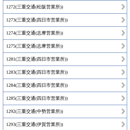
1272
(
三重交通(松阪営業所)
)
1273
(
三重交通(四日市営業所)
)
1274
(
三重交通(志摩営業所)
)
1275
(
三重交通(志摩営業所)
)
1281
(
三重交通(四日市営業所)
)
1283
(
三重交通(四日市営業所)
)
1284
(
三重交通(四日市営業所)
)
1285
(
三重交通(四日市営業所)
)
1292
(
三重交通(中勢営業所)
)
1293
(
三重交通(伊賀営業所)
)