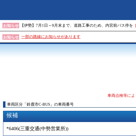
【伊勢】7月1日～9月末まで、道路工事のため、内宮前バス停を
お知らせ
一部の路線にお知らせがあります
お知らせ
車両点検等によ
車両区分
「
鈴鹿市C-BUS
」
の車両番号
候補
*6406
(
三重交通(中勢営業所)
)