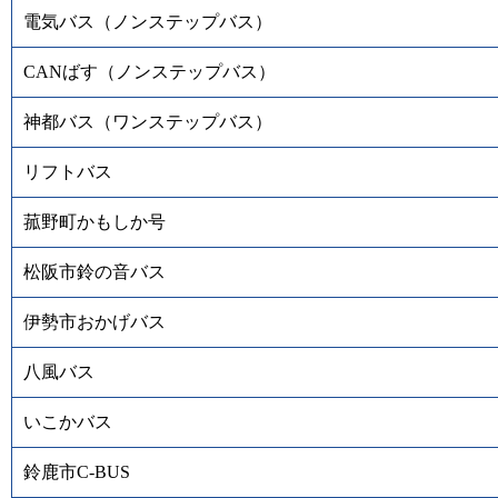
電気バス（ノンステップバス）
CANばす（ノンステップバス）
神都バス（ワンステップバス）
リフトバス
菰野町かもしか号
松阪市鈴の音バス
伊勢市おかげバス
八風バス
いこかバス
鈴鹿市C-BUS