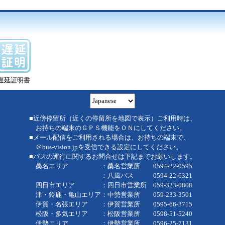
遅延証明書
■近傍停留所（近くの停留所を地図で表示）ご利用時は、
お持ちの端末のＧＰＳ機能をＯＮにしてください。
■メール配信をご利用される場合は、お持ちの端末で、
＠bus-vision.jpを受信できる設定にしてください。
■バスの運行に関するお問合せは下記までお願いします。
桑名エリア ：桑名営業所 0594-22-0595
：八風バス 0594-22-6321
四日市エリア ：四日市営業所 059-323-0808
津・鈴鹿・亀山エリア：中勢営業所 059-233-3501
伊賀・名張エリア ：伊賀営業所 0595-66-3715
松阪・多気エリア ：松阪営業所 0598-51-5240
伊勢エリア ：伊勢営業所 0596-25-7131