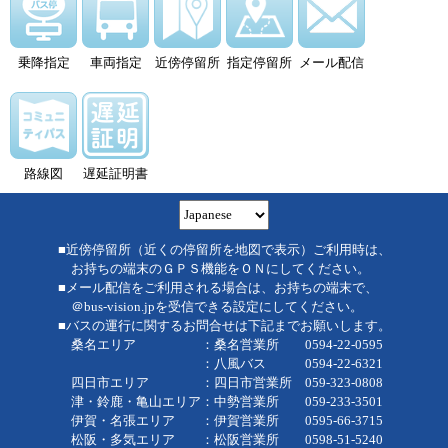
乗降指定
車両指定
近傍停留所
指定停留所
メール配信
路線図
遅延証明書
■近傍停留所（近くの停留所を地図で表示）ご利用時は、
お持ちの端末のＧＰＳ機能をＯＮにしてください。
■メール配信をご利用される場合は、お持ちの端末で、
＠bus-vision.jpを受信できる設定にしてください。
■バスの運行に関するお問合せは下記までお願いします。
桑名エリア ：桑名営業所 0594-22-0595
：八風バス 0594-22-6321
四日市エリア ：四日市営業所 059-323-0808
津・鈴鹿・亀山エリア：中勢営業所 059-233-3501
伊賀・名張エリア ：伊賀営業所 0595-66-3715
松阪・多気エリア ：松阪営業所 0598-51-5240