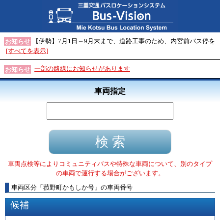
【伊勢】7月1日～9月末まで、道路工事のため、内宮前バス停を
お知らせ
[すべてを表示]
一部の路線にお知らせがあります
お知らせ
車両指定
車両点検等によりコミュニティバスや特殊な車両について、別のタイプ
の車両で運行する場合がございます。
車両区分
「
菰野町かもしか号
」
の車両番号
候補