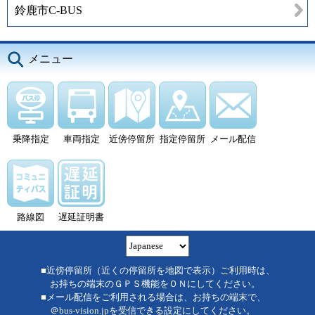
鈴鹿市C-BUS
メニュー
乗降指定
車両指定
近傍停留所
指定停留所
メール配信
路線図
遅延証明書
■近傍停留所（近くの停留所を地図で表示）ご利用時は、
お持ちの端末のＧＰＳ機能をＯＮにしてください。
■メール配信をご利用される場合は、お持ちの端末で、
＠bus-vision.jpを受信できる設定にしてください。