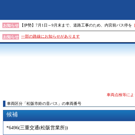
【伊勢】7月1日～9月末まで、道路工事のため、内宮前バス停を
お知らせ
一部の路線にお知らせがあります
お知らせ
車両点検等によ
車両区分
「
松阪市鈴の音バス
」
の車両番号
候補
*6496
(
三重交通(松阪営業所)
)