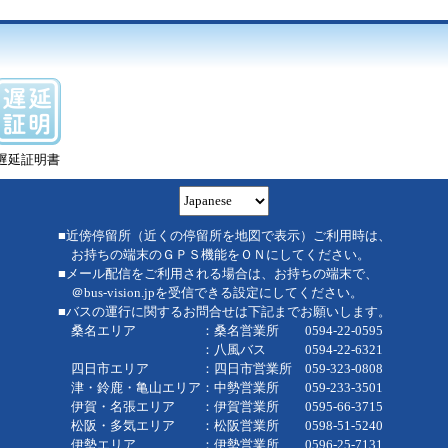
遅延証明書
■近傍停留所（近くの停留所を地図で表示）ご利用時は、
お持ちの端末のＧＰＳ機能をＯＮにしてください。
■メール配信をご利用される場合は、お持ちの端末で、
＠bus-vision.jpを受信できる設定にしてください。
■バスの運行に関するお問合せは下記までお願いします。
桑名エリア ：桑名営業所 0594-22-0595
：八風バス 0594-22-6321
四日市エリア ：四日市営業所 059-323-0808
津・鈴鹿・亀山エリア：中勢営業所 059-233-3501
伊賀・名張エリア ：伊賀営業所 0595-66-3715
松阪・多気エリア ：松阪営業所 0598-51-5240
伊勢エリア ：伊勢営業所 0596-25-7131