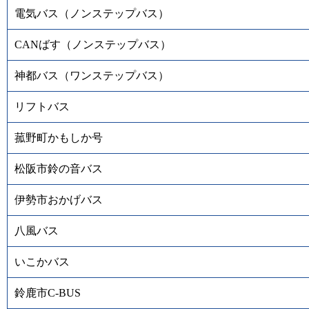
電気バス（ノンステップバス）
CANばす（ノンステップバス）
神都バス（ワンステップバス）
リフトバス
菰野町かもしか号
松阪市鈴の音バス
伊勢市おかげバス
八風バス
いこかバス
鈴鹿市C-BUS