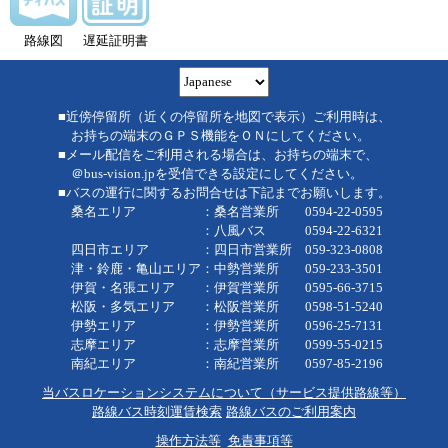
路線図
遅延証明書
■近傍停留所（近くの停留所を地図で表示）ご利用時は、
お持ちの端末のＧＰＳ機能をＯＮにしてください。
■メール配信をご利用される場合は、お持ちの端末で、
＠bus-vision.jpを受信できる設定にしてください。
■バスの運行に関するお問合せは下記までお願いします。
桑名エリア ：桑名営業所 0594-22-0595
：八風バス 0594-22-6321
四日市エリア ：四日市営業所 059-323-0808
津・鈴鹿・亀山エリア：中勢営業所 059-233-3501
伊賀・名張エリア ：伊賀営業所 0595-66-3715
松阪・多気エリア ：松阪営業所 0598-51-5240
伊勢エリア ：伊勢営業所 0596-25-7131
志摩エリア ：志摩営業所 0599-55-0215
南紀エリア ：南紀営業所 0597-85-2196
当バスロケーションシステムについて（サービス提供路線等）
路線バス時刻運賃検索
路線バスのご利用案内
操作方法等
免責事項等