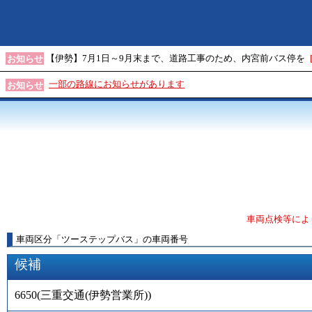
【伊勢】7月1日～9月末まで、道路工事のため、内宮前バス停を
お知らせ
一部の路線にお知らせがあります
お知らせ
車両点検等によ
車両区分
「
ツーステップバス
」
の車両番号
候補
6650
(
三重交通(伊勢営業所)
)