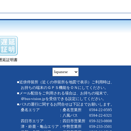
遅延証明書
■近傍停留所（近くの停留所を地図で表示）ご利用時は、
お持ちの端末のＧＰＳ機能をＯＮにしてください。
■メール配信をご利用される場合は、お持ちの端末で、
＠bus-vision.jpを受信できる設定にしてください。
■バスの運行に関するお問合せは下記までお願いします。
桑名エリア ：桑名営業所 0594-22-0595
：八風バス 0594-22-6321
四日市エリア ：四日市営業所 059-323-0808
津・鈴鹿・亀山エリア：中勢営業所 059-233-3501