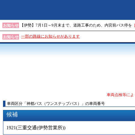
【伊勢】7月1日～9月末まで、道路工事のため、内宮前バス停を
お知らせ
一部の路線にお知らせがあります
お知らせ
車両点検等によ
車両区分
「
神都バス（ワンステップバス）
」
の車両番号
候補
1921
(
三重交通(伊勢営業所)
)