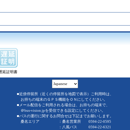
遅延証明書
■近傍停留所（近くの停留所を地図で表示）ご利用時は、
お持ちの端末のＧＰＳ機能をＯＮにしてください。
■メール配信をご利用される場合は、お持ちの端末で、
＠bus-vision.jpを受信できる設定にしてください。
■バスの運行に関するお問合せは下記までお願いします。
桑名エリア ：桑名営業所 0594-22-0595
：八風バス 0594-22-6321