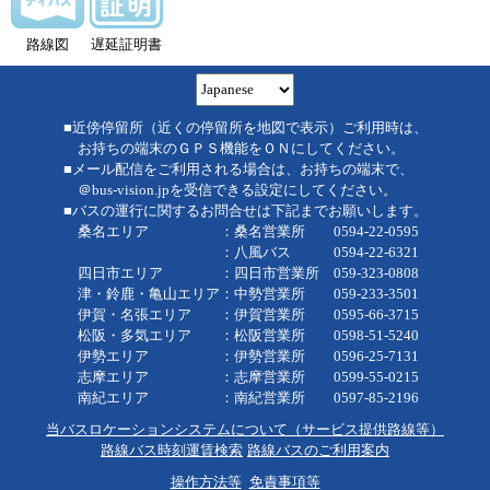
路線図
遅延証明書
■近傍停留所（近くの停留所を地図で表示）ご利用時は、
お持ちの端末のＧＰＳ機能をＯＮにしてください。
■メール配信をご利用される場合は、お持ちの端末で、
＠bus-vision.jpを受信できる設定にしてください。
■バスの運行に関するお問合せは下記までお願いします。
桑名エリア ：桑名営業所 0594-22-0595
：八風バス 0594-22-6321
四日市エリア ：四日市営業所 059-323-0808
津・鈴鹿・亀山エリア：中勢営業所 059-233-3501
伊賀・名張エリア ：伊賀営業所 0595-66-3715
松阪・多気エリア ：松阪営業所 0598-51-5240
伊勢エリア ：伊勢営業所 0596-25-7131
志摩エリア ：志摩営業所 0599-55-0215
南紀エリア ：南紀営業所 0597-85-2196
当バスロケーションシステムについて（サービス提供路線等）
路線バス時刻運賃検索
路線バスのご利用案内
操作方法等
免責事項等