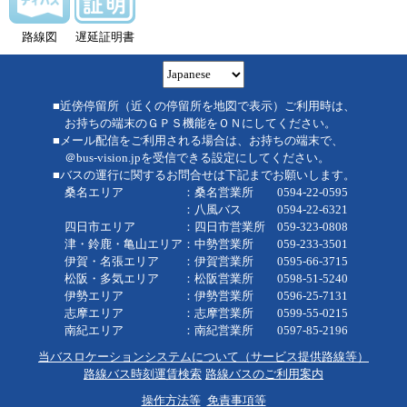
路線図
遅延証明書
■近傍停留所（近くの停留所を地図で表示）ご利用時は、
お持ちの端末のＧＰＳ機能をＯＮにしてください。
■メール配信をご利用される場合は、お持ちの端末で、
＠bus-vision.jpを受信できる設定にしてください。
■バスの運行に関するお問合せは下記までお願いします。
桑名エリア ：桑名営業所 0594-22-0595
：八風バス 0594-22-6321
四日市エリア ：四日市営業所 059-323-0808
津・鈴鹿・亀山エリア：中勢営業所 059-233-3501
伊賀・名張エリア ：伊賀営業所 0595-66-3715
松阪・多気エリア ：松阪営業所 0598-51-5240
伊勢エリア ：伊勢営業所 0596-25-7131
志摩エリア ：志摩営業所 0599-55-0215
南紀エリア ：南紀営業所 0597-85-2196
当バスロケーションシステムについて（サービス提供路線等）
路線バス時刻運賃検索
路線バスのご利用案内
操作方法等
免責事項等