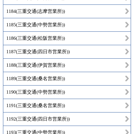
1184
(
三重交通(志摩営業所)
)
1185
(
三重交通(中勢営業所)
)
1186
(
三重交通(松阪営業所)
)
1187
(
三重交通(四日市営業所)
)
1188
(
三重交通(伊賀営業所)
)
1189
(
三重交通(桑名営業所)
)
1190
(
三重交通(中勢営業所)
)
1191
(
三重交通(桑名営業所)
)
1192
(
三重交通(四日市営業所)
)
1193
(
三重交通(中勢営業所)
)