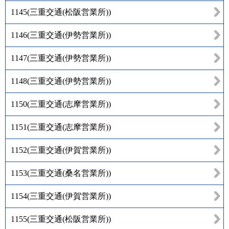
1145
(
三重交通(松阪営業所)
)
1146
(
三重交通(伊勢営業所)
)
1147
(
三重交通(伊勢営業所)
)
1148
(
三重交通(伊勢営業所)
)
1150
(
三重交通(志摩営業所)
)
1151
(
三重交通(志摩営業所)
)
1152
(
三重交通(伊賀営業所)
)
1153
(
三重交通(桑名営業所)
)
1154
(
三重交通(伊賀営業所)
)
1155
(
三重交通(松阪営業所)
)