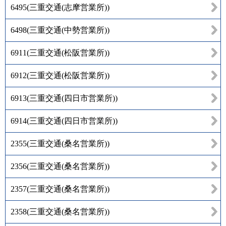
6495
(
三重交通(志摩営業所)
)
6498
(
三重交通(中勢営業所)
)
6911
(
三重交通(松阪営業所)
)
6912
(
三重交通(松阪営業所)
)
6913
(
三重交通(四日市営業所)
)
6914
(
三重交通(四日市営業所)
)
2355
(
三重交通(桑名営業所)
)
2356
(
三重交通(桑名営業所)
)
2357
(
三重交通(桑名営業所)
)
2358
(
三重交通(桑名営業所)
)