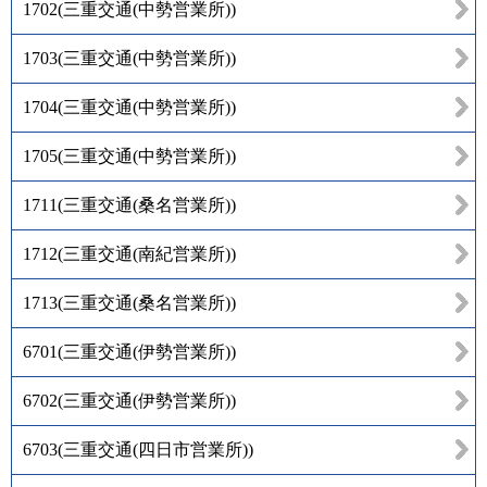
1702
(
三重交通(中勢営業所)
)
1703
(
三重交通(中勢営業所)
)
1704
(
三重交通(中勢営業所)
)
1705
(
三重交通(中勢営業所)
)
1711
(
三重交通(桑名営業所)
)
1712
(
三重交通(南紀営業所)
)
1713
(
三重交通(桑名営業所)
)
6701
(
三重交通(伊勢営業所)
)
6702
(
三重交通(伊勢営業所)
)
6703
(
三重交通(四日市営業所)
)