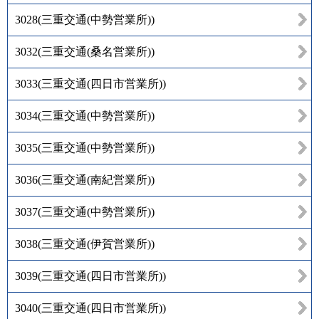
3028
(
三重交通(中勢営業所)
)
3032
(
三重交通(桑名営業所)
)
3033
(
三重交通(四日市営業所)
)
3034
(
三重交通(中勢営業所)
)
3035
(
三重交通(中勢営業所)
)
3036
(
三重交通(南紀営業所)
)
3037
(
三重交通(中勢営業所)
)
3038
(
三重交通(伊賀営業所)
)
3039
(
三重交通(四日市営業所)
)
3040
(
三重交通(四日市営業所)
)