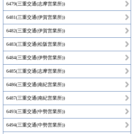
6479
(
三重交通(志摩営業所)
)
6481
(
三重交通(伊賀営業所)
)
6482
(
三重交通(伊賀営業所)
)
6483
(
三重交通(松阪営業所)
)
6484
(
三重交通(伊勢営業所)
)
6485
(
三重交通(志摩営業所)
)
6486
(
三重交通(南紀営業所)
)
6487
(
三重交通(南紀営業所)
)
6493
(
三重交通(中勢営業所)
)
6494
(
三重交通(中勢営業所)
)