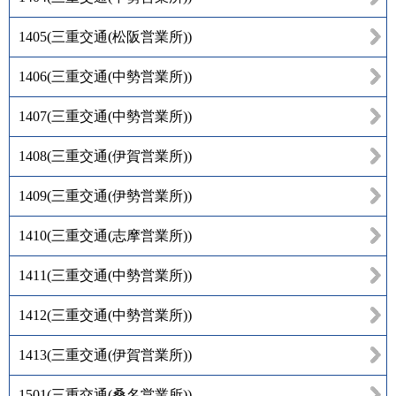
1405
(
三重交通(松阪営業所)
)
1406
(
三重交通(中勢営業所)
)
1407
(
三重交通(中勢営業所)
)
1408
(
三重交通(伊賀営業所)
)
1409
(
三重交通(伊勢営業所)
)
1410
(
三重交通(志摩営業所)
)
1411
(
三重交通(中勢営業所)
)
1412
(
三重交通(中勢営業所)
)
1413
(
三重交通(伊賀営業所)
)
1501
(
三重交通(桑名営業所)
)