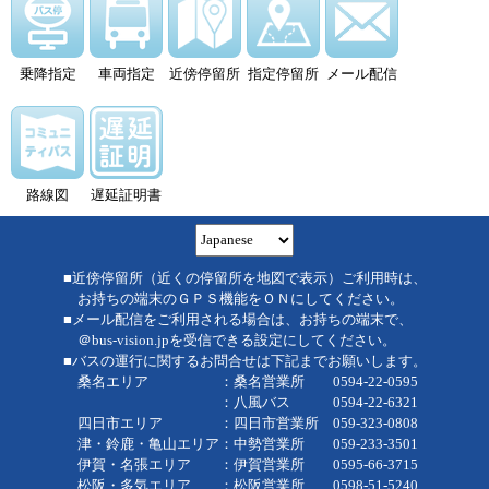
乗降指定
車両指定
近傍停留所
指定停留所
メール配信
路線図
遅延証明書
■近傍停留所（近くの停留所を地図で表示）ご利用時は、
お持ちの端末のＧＰＳ機能をＯＮにしてください。
■メール配信をご利用される場合は、お持ちの端末で、
＠bus-vision.jpを受信できる設定にしてください。
■バスの運行に関するお問合せは下記までお願いします。
桑名エリア ：桑名営業所 0594-22-0595
：八風バス 0594-22-6321
四日市エリア ：四日市営業所 059-323-0808
津・鈴鹿・亀山エリア：中勢営業所 059-233-3501
伊賀・名張エリア ：伊賀営業所 0595-66-3715
松阪・多気エリア ：松阪営業所 0598-51-5240