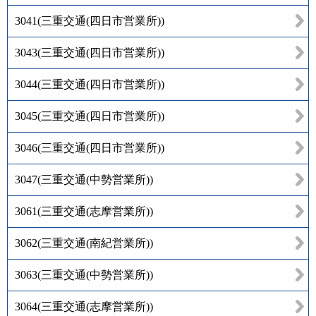
3041
(
三重交通(四日市営業所)
)
3043
(
三重交通(四日市営業所)
)
3044
(
三重交通(四日市営業所)
)
3045
(
三重交通(四日市営業所)
)
3046
(
三重交通(四日市営業所)
)
3047
(
三重交通(中勢営業所)
)
3061
(
三重交通(志摩営業所)
)
3062
(
三重交通(南紀営業所)
)
3063
(
三重交通(中勢営業所)
)
3064
(
三重交通(志摩営業所)
)