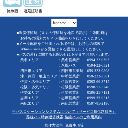
路線図
遅延証明書
■近傍停留所（近くの停留所を地図で表示）ご利用時は、
お持ちの端末のＧＰＳ機能をＯＮにしてください。
■メール配信をご利用される場合は、お持ちの端末で、
＠bus-vision.jpを受信できる設定にしてください。
■バスの運行に関するお問合せは下記までお願いします。
桑名エリア ：桑名営業所 0594-22-0595
：八風バス 0594-22-6321
四日市エリア ：四日市営業所 059-323-0808
津・鈴鹿・亀山エリア：中勢営業所 059-233-3501
伊賀・名張エリア ：伊賀営業所 0595-66-3715
松阪・多気エリア ：松阪営業所 0598-51-5240
伊勢エリア ：伊勢営業所 0596-25-7131
志摩エリア ：志摩営業所 0599-55-0215
南紀エリア ：南紀営業所 0597-85-2196
当バスロケーションシステムについて（サービス提供路線等）
路線バス時刻運賃検索
路線バスのご利用案内
操作方法等
免責事項等