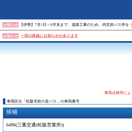
【伊勢】7月1日～9月末まで、道路工事のため、内宮前バス停を
お知らせ
一部の路線にお知らせがあります
お知らせ
車両点検等によ
車両区分
「
松阪市鈴の音バス
」
の車両番号
候補
6496
(
三重交通(松阪営業所)
)