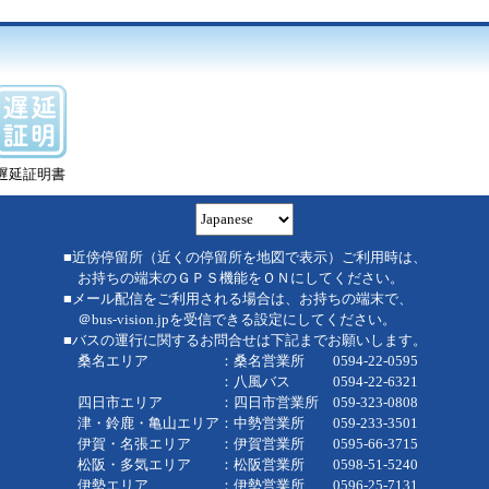
遅延証明書
■近傍停留所（近くの停留所を地図で表示）ご利用時は、
お持ちの端末のＧＰＳ機能をＯＮにしてください。
■メール配信をご利用される場合は、お持ちの端末で、
＠bus-vision.jpを受信できる設定にしてください。
■バスの運行に関するお問合せは下記までお願いします。
桑名エリア ：桑名営業所 0594-22-0595
：八風バス 0594-22-6321
四日市エリア ：四日市営業所 059-323-0808
津・鈴鹿・亀山エリア：中勢営業所 059-233-3501
伊賀・名張エリア ：伊賀営業所 0595-66-3715
松阪・多気エリア ：松阪営業所 0598-51-5240
伊勢エリア ：伊勢営業所 0596-25-7131