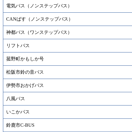
電気バス（ノンステップバス）
CANばす（ノンステップバス）
神都バス（ワンステップバス）
リフトバス
菰野町かもしか号
松阪市鈴の音バス
伊勢市おかげバス
八風バス
いこかバス
鈴鹿市C-BUS