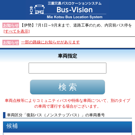
【伊勢】7月1日～9月末まで、道路工事のため、内宮前バス停を
お知らせ
[すべてを表示]
一部の路線にお知らせがあります
お知らせ
車両指定
車両点検等によりコミュニティバスや特殊な車両について、別のタイプ
の車両で運行する場合がございます。
車両区分
「
復刻バス（ノンステップバス）
」
の車両番号
候補