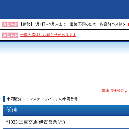
【伊勢】7月1日～9月末まで、道路工事のため、内宮前バス停を
お知らせ
一部の路線にお知らせがあります
お知らせ
車両点検等によ
車両区分
「
ノンステップバス
」
の車両番号
候補
*1023
(
三重交通(伊賀営業所)
)