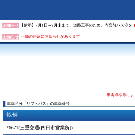
【伊勢】7月1日～9月末まで、道路工事のため、内宮前バス停を
お知らせ
一部の路線にお知らせがあります
お知らせ
車両点検等によ
車両区分
「
リフトバス
」
の車両番号
候補
*6671
(
三重交通(四日市営業所)
)