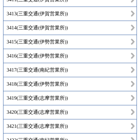
3413
(
三重交通(伊賀営業所)
)
3414
(
三重交通(伊賀営業所)
)
3415
(
三重交通(伊勢営業所)
)
3416
(
三重交通(伊勢営業所)
)
3417
(
三重交通(南紀営業所)
)
3418
(
三重交通(伊勢営業所)
)
3419
(
三重交通(志摩営業所)
)
3420
(
三重交通(志摩営業所)
)
3421
(
三重交通(志摩営業所)
)