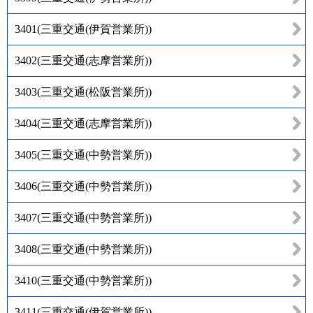
3401
(
三重交通(伊賀営業所)
)
3402
(
三重交通(志摩営業所)
)
3403
(
三重交通(松阪営業所)
)
3404
(
三重交通(志摩営業所)
)
3405
(
三重交通(中勢営業所)
)
3406
(
三重交通(中勢営業所)
)
3407
(
三重交通(中勢営業所)
)
3408
(
三重交通(中勢営業所)
)
3410
(
三重交通(中勢営業所)
)
3411
(
三重交通(伊賀営業所)
)