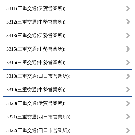
3311
(
三重交通(伊賀営業所)
)
3312
(
三重交通(中勢営業所)
)
3313
(
三重交通(伊勢営業所)
)
3315
(
三重交通(中勢営業所)
)
3316
(
三重交通(中勢営業所)
)
3318
(
三重交通(四日市営業所)
)
3319
(
三重交通(中勢営業所)
)
3320
(
三重交通(伊賀営業所)
)
3321
(
三重交通(四日市営業所)
)
3322
(
三重交通(四日市営業所)
)