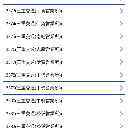
3373
(
三重交通(伊賀営業所)
)
3374
(
三重交通(伊賀営業所)
)
3375
(
三重交通(南紀営業所)
)
3376
(
三重交通(志摩営業所)
)
3377
(
三重交通(伊賀営業所)
)
3378
(
三重交通(中勢営業所)
)
3379
(
三重交通(中勢営業所)
)
3380
(
三重交通(中勢営業所)
)
3381
(
三重交通(松阪営業所)
)
3382
(
三重交通(松阪営業所)
)