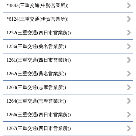
*3843
(
三重交通(中勢営業所)
)
*6124
(
三重交通(伊賀営業所)
)
1252
(
三重交通(四日市営業所)
)
1256
(
三重交通(桑名営業所)
)
1261
(
三重交通(四日市営業所)
)
1262
(
三重交通(桑名営業所)
)
1263
(
三重交通(志摩営業所)
)
1264
(
三重交通(志摩営業所)
)
1266
(
三重交通(四日市営業所)
)
1267
(
三重交通(四日市営業所)
)