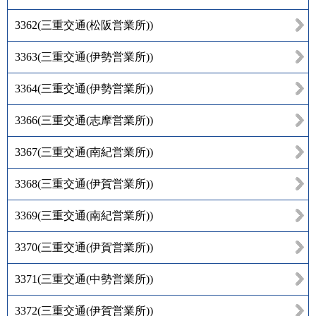
3362
(
三重交通(松阪営業所)
)
3363
(
三重交通(伊勢営業所)
)
3364
(
三重交通(伊勢営業所)
)
3366
(
三重交通(志摩営業所)
)
3367
(
三重交通(南紀営業所)
)
3368
(
三重交通(伊賀営業所)
)
3369
(
三重交通(南紀営業所)
)
3370
(
三重交通(伊賀営業所)
)
3371
(
三重交通(中勢営業所)
)
3372
(
三重交通(伊賀営業所)
)