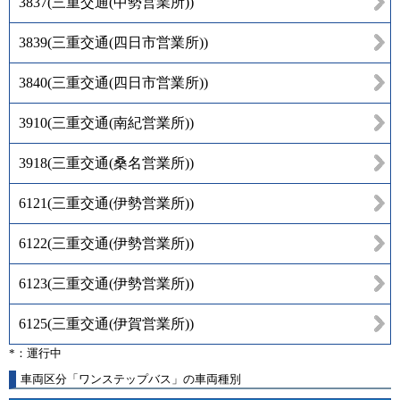
3837
(
三重交通(中勢営業所)
)
3839
(
三重交通(四日市営業所)
)
3840
(
三重交通(四日市営業所)
)
3910
(
三重交通(南紀営業所)
)
3918
(
三重交通(桑名営業所)
)
6121
(
三重交通(伊勢営業所)
)
6122
(
三重交通(伊勢営業所)
)
6123
(
三重交通(伊勢営業所)
)
6125
(
三重交通(伊賀営業所)
)
*：運行中
車両区分「ワンステップバス」の車両種別