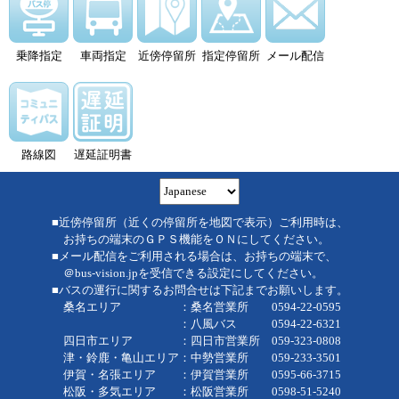
乗降指定
車両指定
近傍停留所
指定停留所
メール配信
路線図
遅延証明書
■近傍停留所（近くの停留所を地図で表示）ご利用時は、
お持ちの端末のＧＰＳ機能をＯＮにしてください。
■メール配信をご利用される場合は、お持ちの端末で、
＠bus-vision.jpを受信できる設定にしてください。
■バスの運行に関するお問合せは下記までお願いします。
桑名エリア ：桑名営業所 0594-22-0595
：八風バス 0594-22-6321
四日市エリア ：四日市営業所 059-323-0808
津・鈴鹿・亀山エリア：中勢営業所 059-233-3501
伊賀・名張エリア ：伊賀営業所 0595-66-3715
松阪・多気エリア ：松阪営業所 0598-51-5240