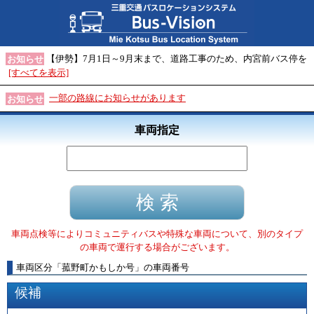
【伊勢】7月1日～9月末まで、道路工事のため、内宮前バス停を
お知らせ
[すべてを表示]
一部の路線にお知らせがあります
お知らせ
車両指定
車両点検等によりコミュニティバスや特殊な車両について、別のタイプ
の車両で運行する場合がございます。
車両区分
「
菰野町かもしか号
」
の車両番号
候補