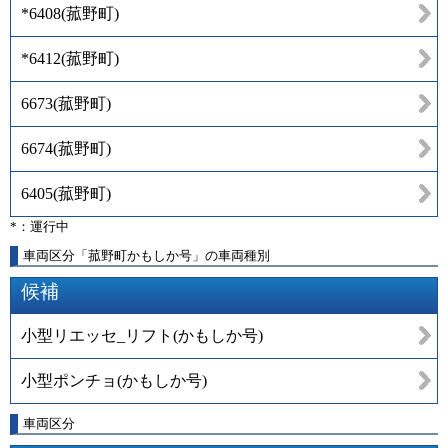
*6408
(
菰野町
)
*6412
(
菰野町
)
6673
(
菰野町
)
6674
(
菰野町
)
6405
(
菰野町
)
*：運行中
車両区分「菰野町かもしか号」の車両種別
候補
小型リエッセ_リフト(かもしか号)
小型ポンチョ(かもしか号)
車両区分