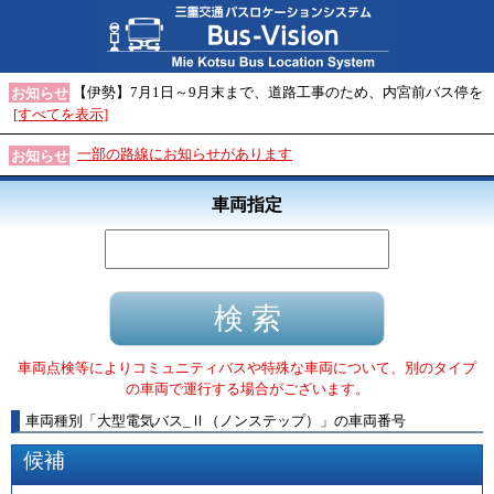
【伊勢】7月1日～9月末まで、道路工事のため、内宮前バス停を
お知らせ
[すべてを表示]
一部の路線にお知らせがあります
お知らせ
車両指定
車両点検等によりコミュニティバスや特殊な車両について、別のタイプ
の車両で運行する場合がございます。
車両種別
「
大型電気バス_Ⅱ（ノンステップ）
」
の車両番号
候補