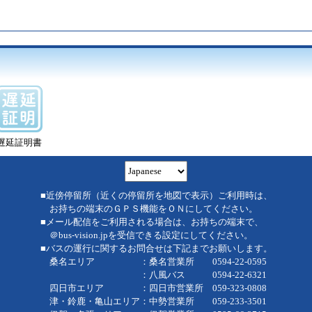
遅延証明書
■近傍停留所（近くの停留所を地図で表示）ご利用時は、
お持ちの端末のＧＰＳ機能をＯＮにしてください。
■メール配信をご利用される場合は、お持ちの端末で、
＠bus-vision.jpを受信できる設定にしてください。
■バスの運行に関するお問合せは下記までお願いします。
桑名エリア ：桑名営業所 0594-22-0595
：八風バス 0594-22-6321
四日市エリア ：四日市営業所 059-323-0808
津・鈴鹿・亀山エリア：中勢営業所 059-233-3501