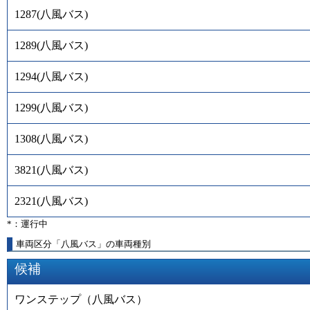
1287
(
八風バス
)
1289
(
八風バス
)
1294
(
八風バス
)
1299
(
八風バス
)
1308
(
八風バス
)
3821
(
八風バス
)
2321
(
八風バス
)
*：運行中
車両区分「八風バス」の車両種別
候補
ワンステップ（八風バス）