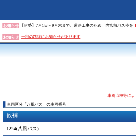
【伊勢】7月1日～9月末まで、道路工事のため、内宮前バス停を
お知らせ
一部の路線にお知らせがあります
お知らせ
車両点検等によ
車両区分
「
八風バス
」
の車両番号
候補
1254
(
八風バス
)