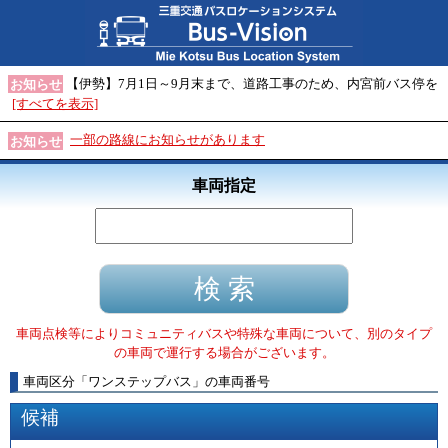
【伊勢】7月1日～9月末まで、道路工事のため、内宮前バス停を
お知らせ
[すべてを表示]
一部の路線にお知らせがあります
お知らせ
車両指定
車両点検等によりコミュニティバスや特殊な車両について、別のタイプ
の車両で運行する場合がございます。
車両区分
「
ワンステップバス
」
の車両番号
候補