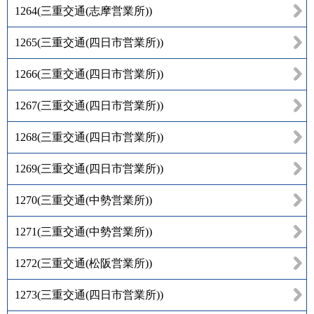
1264
(
三重交通(志摩営業所)
)
1265
(
三重交通(四日市営業所)
)
1266
(
三重交通(四日市営業所)
)
1267
(
三重交通(四日市営業所)
)
1268
(
三重交通(四日市営業所)
)
1269
(
三重交通(四日市営業所)
)
1270
(
三重交通(中勢営業所)
)
1271
(
三重交通(中勢営業所)
)
1272
(
三重交通(松阪営業所)
)
1273
(
三重交通(四日市営業所)
)