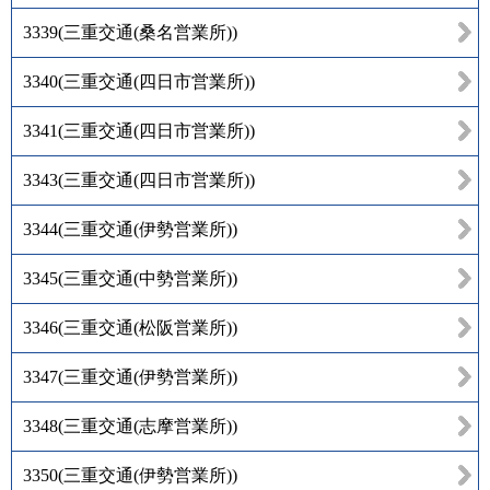
3339
(
三重交通(桑名営業所)
)
3340
(
三重交通(四日市営業所)
)
3341
(
三重交通(四日市営業所)
)
3343
(
三重交通(四日市営業所)
)
3344
(
三重交通(伊勢営業所)
)
3345
(
三重交通(中勢営業所)
)
3346
(
三重交通(松阪営業所)
)
3347
(
三重交通(伊勢営業所)
)
3348
(
三重交通(志摩営業所)
)
3350
(
三重交通(伊勢営業所)
)