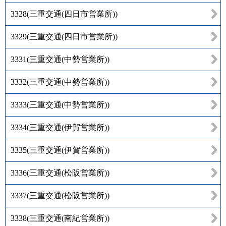
3328
(
三重交通(四日市営業所)
)
3329
(
三重交通(四日市営業所)
)
3331
(
三重交通(中勢営業所)
)
3332
(
三重交通(中勢営業所)
)
3333
(
三重交通(中勢営業所)
)
3334
(
三重交通(伊賀営業所)
)
3335
(
三重交通(伊賀営業所)
)
3336
(
三重交通(松阪営業所)
)
3337
(
三重交通(松阪営業所)
)
3338
(
三重交通(南紀営業所)
)