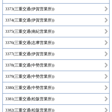
3373
(
三重交通(伊賀営業所)
)
3374
(
三重交通(伊賀営業所)
)
3375
(
三重交通(南紀営業所)
)
3376
(
三重交通(志摩営業所)
)
3377
(
三重交通(伊賀営業所)
)
3378
(
三重交通(中勢営業所)
)
3379
(
三重交通(中勢営業所)
)
3380
(
三重交通(中勢営業所)
)
3381
(
三重交通(松阪営業所)
)
3382
(
三重交通(松阪営業所)
)