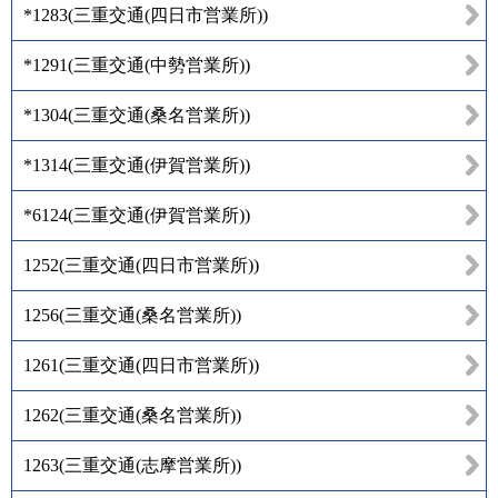
*1283
(
三重交通(四日市営業所)
)
*1291
(
三重交通(中勢営業所)
)
*1304
(
三重交通(桑名営業所)
)
*1314
(
三重交通(伊賀営業所)
)
*6124
(
三重交通(伊賀営業所)
)
1252
(
三重交通(四日市営業所)
)
1256
(
三重交通(桑名営業所)
)
1261
(
三重交通(四日市営業所)
)
1262
(
三重交通(桑名営業所)
)
1263
(
三重交通(志摩営業所)
)