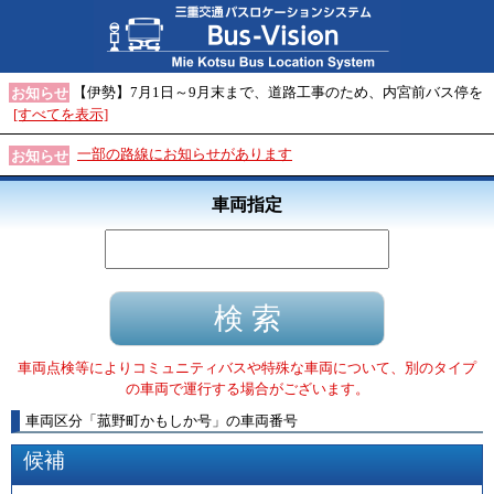
【伊勢】7月1日～9月末まで、道路工事のため、内宮前バス停を
お知らせ
[すべてを表示]
一部の路線にお知らせがあります
お知らせ
車両指定
車両点検等によりコミュニティバスや特殊な車両について、別のタイプ
の車両で運行する場合がございます。
車両区分
「
菰野町かもしか号
」
の車両番号
候補