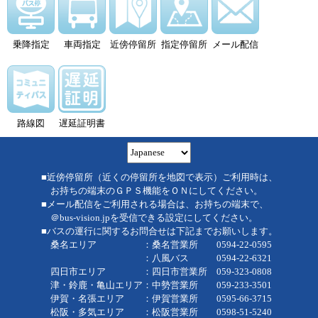
乗降指定
車両指定
近傍停留所
指定停留所
メール配信
路線図
遅延証明書
■近傍停留所（近くの停留所を地図で表示）ご利用時は、
お持ちの端末のＧＰＳ機能をＯＮにしてください。
■メール配信をご利用される場合は、お持ちの端末で、
＠bus-vision.jpを受信できる設定にしてください。
■バスの運行に関するお問合せは下記までお願いします。
桑名エリア ：桑名営業所 0594-22-0595
：八風バス 0594-22-6321
四日市エリア ：四日市営業所 059-323-0808
津・鈴鹿・亀山エリア：中勢営業所 059-233-3501
伊賀・名張エリア ：伊賀営業所 0595-66-3715
松阪・多気エリア ：松阪営業所 0598-51-5240