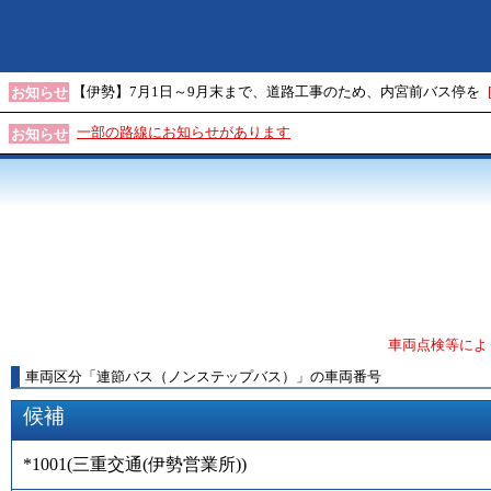
【伊勢】7月1日～9月末まで、道路工事のため、内宮前バス停を
お知らせ
一部の路線にお知らせがあります
お知らせ
車両点検等によ
車両区分
「
連節バス（ノンステップバス）
」
の車両番号
候補
*1001
(
三重交通(伊勢営業所)
)