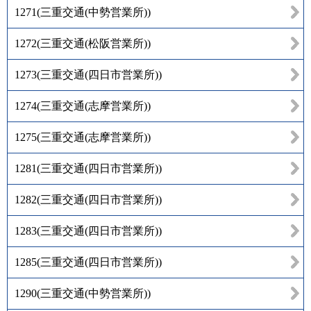
1271
(
三重交通(中勢営業所)
)
1272
(
三重交通(松阪営業所)
)
1273
(
三重交通(四日市営業所)
)
1274
(
三重交通(志摩営業所)
)
1275
(
三重交通(志摩営業所)
)
1281
(
三重交通(四日市営業所)
)
1282
(
三重交通(四日市営業所)
)
1283
(
三重交通(四日市営業所)
)
1285
(
三重交通(四日市営業所)
)
1290
(
三重交通(中勢営業所)
)