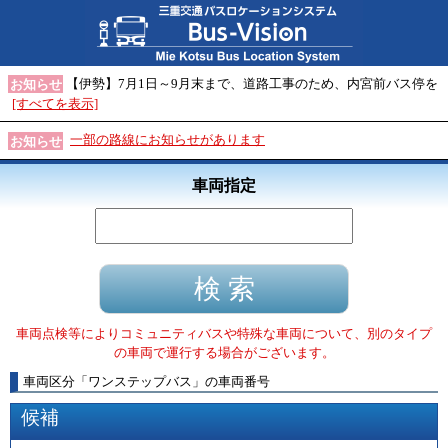
【伊勢】7月1日～9月末まで、道路工事のため、内宮前バス停を
お知らせ
[すべてを表示]
一部の路線にお知らせがあります
お知らせ
車両指定
車両点検等によりコミュニティバスや特殊な車両について、別のタイプ
の車両で運行する場合がございます。
車両区分
「
ワンステップバス
」
の車両番号
候補