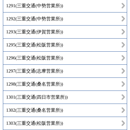
1291
(
三重交通(中勢営業所)
)
1292
(
三重交通(中勢営業所)
)
1293
(
三重交通(伊賀営業所)
)
1295
(
三重交通(松阪営業所)
)
1296
(
三重交通(松阪営業所)
)
1297
(
三重交通(志摩営業所)
)
1298
(
三重交通(桑名営業所)
)
1301
(
三重交通(四日市営業所)
)
1302
(
三重交通(桑名営業所)
)
1303
(
三重交通(松阪営業所)
)