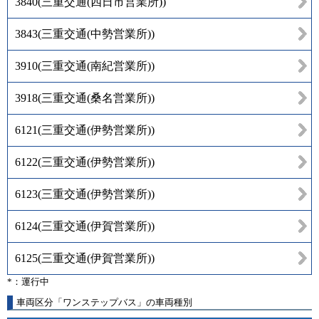
3840
(
三重交通(四日市営業所)
)
3843
(
三重交通(中勢営業所)
)
3910
(
三重交通(南紀営業所)
)
3918
(
三重交通(桑名営業所)
)
6121
(
三重交通(伊勢営業所)
)
6122
(
三重交通(伊勢営業所)
)
6123
(
三重交通(伊勢営業所)
)
6124
(
三重交通(伊賀営業所)
)
6125
(
三重交通(伊賀営業所)
)
*：運行中
車両区分「ワンステップバス」の車両種別