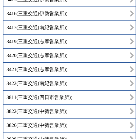
3416
(
三重交通(伊勢営業所)
)
3417
(
三重交通(南紀営業所)
)
3419
(
三重交通(志摩営業所)
)
3420
(
三重交通(志摩営業所)
)
3421
(
三重交通(志摩営業所)
)
3422
(
三重交通(南紀営業所)
)
3811
(
三重交通(四日市営業所)
)
3822
(
三重交通(中勢営業所)
)
3826
(
三重交通(中勢営業所)
)