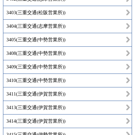
3403
(
三重交通(松阪営業所)
)
3404
(
三重交通(志摩営業所)
)
3405
(
三重交通(中勢営業所)
)
3408
(
三重交通(中勢営業所)
)
3409
(
三重交通(中勢営業所)
)
3410
(
三重交通(中勢営業所)
)
3411
(
三重交通(伊賀営業所)
)
3413
(
三重交通(伊賀営業所)
)
3414
(
三重交通(伊賀営業所)
)
3415
(
三重交通(伊勢営業所)
)