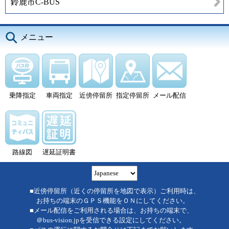
鈴鹿市C-BUS
メニュー
乗降指定
車両指定
近傍停留所
指定停留所
メール配信
路線図
遅延証明書
■近傍停留所（近くの停留所を地図で表示）ご利用時は、
お持ちの端末のＧＰＳ機能をＯＮにしてください。
■メール配信をご利用される場合は、お持ちの端末で、
＠bus-vision.jpを受信できる設定にしてください。