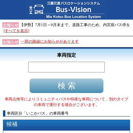
【伊勢】7月1日～9月末まで、道路工事のため、内宮前バス停を
お知らせ
[すべてを表示]
一部の路線にお知らせがあります
お知らせ
車両指定
車両点検等によりコミュニティバスや特殊な車両について、別のタイプ
の車両で運行する場合がございます。
車両区分
「
いこかバス
」
の車両番号
候補