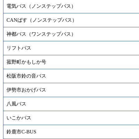
電気バス（ノンステップバス）
CANばす（ノンステップバス）
神都バス（ワンステップバス）
リフトバス
菰野町かもしか号
松阪市鈴の音バス
伊勢市おかげバス
八風バス
いこかバス
鈴鹿市C-BUS