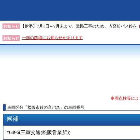
【伊勢】7月1日～9月末まで、道路工事のため、内宮前バス停を
お知らせ
一部の路線にお知らせがあります
お知らせ
車両点検等によ
車両区分
「
松阪市鈴の音バス
」
の車両番号
候補
*6496
(
三重交通(松阪営業所)
)