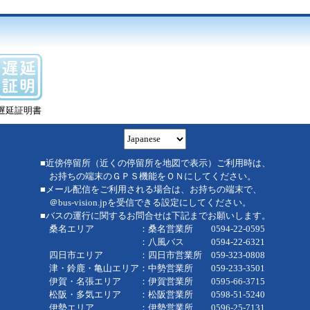
遅延証明書
■近傍停留所（近くの停留所を地図で表示）ご利用時は、
お持ちの端末のＧＰＳ機能をＯＮにしてください。
■メール配信をご利用される場合は、お持ちの端末で、
＠bus-vision.jpを受信できる設定にしてください。
■バスの運行に関するお問合せは下記までお願いします。
桑名エリア ：桑名営業所 0594-22-0595
：八風バス 0594-22-6321
四日市エリア ：四日市営業所 059-323-0808
津・鈴鹿・亀山エリア：中勢営業所 059-233-3501
伊賀・名張エリア ：伊賀営業所 0595-66-3715
松阪・多気エリア ：松阪営業所 0598-51-5240
伊勢エリア ：伊勢営業所 0596-25-7131