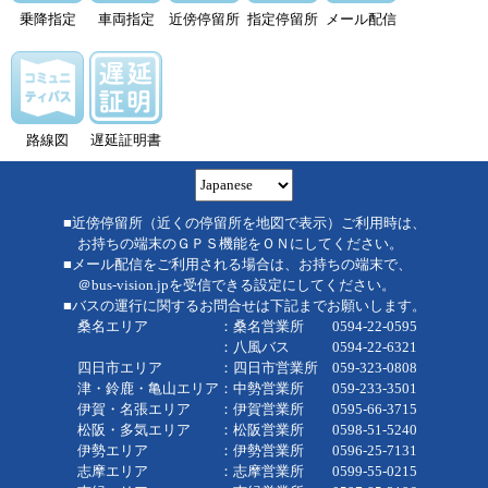
乗降指定
車両指定
近傍停留所
指定停留所
メール配信
路線図
遅延証明書
■近傍停留所（近くの停留所を地図で表示）ご利用時は、
お持ちの端末のＧＰＳ機能をＯＮにしてください。
■メール配信をご利用される場合は、お持ちの端末で、
＠bus-vision.jpを受信できる設定にしてください。
■バスの運行に関するお問合せは下記までお願いします。
桑名エリア ：桑名営業所 0594-22-0595
：八風バス 0594-22-6321
四日市エリア ：四日市営業所 059-323-0808
津・鈴鹿・亀山エリア：中勢営業所 059-233-3501
伊賀・名張エリア ：伊賀営業所 0595-66-3715
松阪・多気エリア ：松阪営業所 0598-51-5240
伊勢エリア ：伊勢営業所 0596-25-7131
志摩エリア ：志摩営業所 0599-55-0215