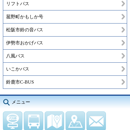
リフトバス
菰野町かもしか号
松阪市鈴の音バス
伊勢市おかげバス
八風バス
いこかバス
鈴鹿市C-BUS
メニュー