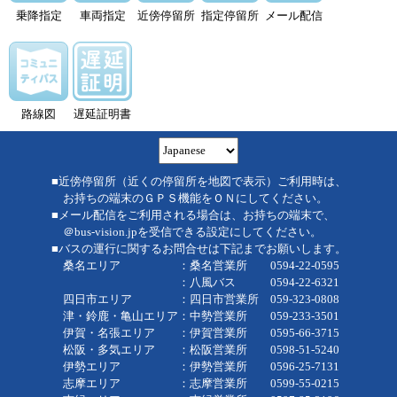
乗降指定
車両指定
近傍停留所
指定停留所
メール配信
路線図
遅延証明書
■近傍停留所（近くの停留所を地図で表示）ご利用時は、
お持ちの端末のＧＰＳ機能をＯＮにしてください。
■メール配信をご利用される場合は、お持ちの端末で、
＠bus-vision.jpを受信できる設定にしてください。
■バスの運行に関するお問合せは下記までお願いします。
桑名エリア ：桑名営業所 0594-22-0595
：八風バス 0594-22-6321
四日市エリア ：四日市営業所 059-323-0808
津・鈴鹿・亀山エリア：中勢営業所 059-233-3501
伊賀・名張エリア ：伊賀営業所 0595-66-3715
松阪・多気エリア ：松阪営業所 0598-51-5240
伊勢エリア ：伊勢営業所 0596-25-7131
志摩エリア ：志摩営業所 0599-55-0215