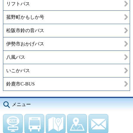
リフトバス
菰野町かもしか号
松阪市鈴の音バス
伊勢市おかげバス
八風バス
いこかバス
鈴鹿市C-BUS
メニュー