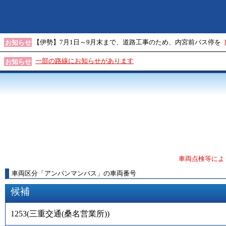
【伊勢】7月1日～9月末まで、道路工事のため、内宮前バス停を
お知らせ
一部の路線にお知らせがあります
お知らせ
車両点検等によ
車両区分
「
アンパンマンバス
」
の車両番号
候補
1253
(
三重交通(桑名営業所)
)