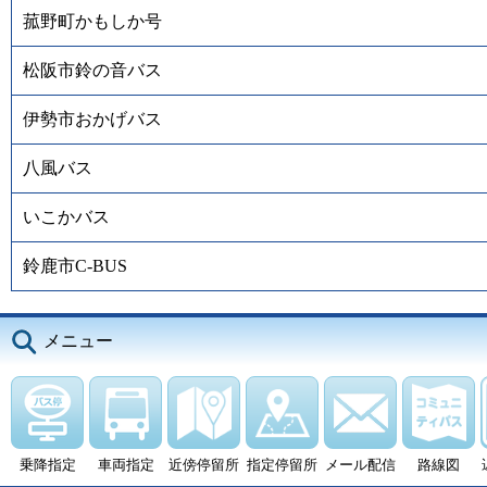
菰野町かもしか号
松阪市鈴の音バス
伊勢市おかげバス
八風バス
いこかバス
鈴鹿市C-BUS
メニュー
乗降指定
車両指定
近傍停留所
指定停留所
メール配信
路線図