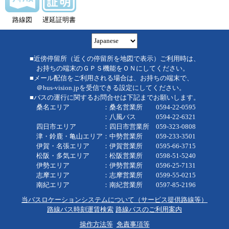
路線図
遅延証明書
■近傍停留所（近くの停留所を地図で表示）ご利用時は、
お持ちの端末のＧＰＳ機能をＯＮにしてください。
■メール配信をご利用される場合は、お持ちの端末で、
＠bus-vision.jpを受信できる設定にしてください。
■バスの運行に関するお問合せは下記までお願いします。
桑名エリア ：桑名営業所 0594-22-0595
：八風バス 0594-22-6321
四日市エリア ：四日市営業所 059-323-0808
津・鈴鹿・亀山エリア：中勢営業所 059-233-3501
伊賀・名張エリア ：伊賀営業所 0595-66-3715
松阪・多気エリア ：松阪営業所 0598-51-5240
伊勢エリア ：伊勢営業所 0596-25-7131
志摩エリア ：志摩営業所 0599-55-0215
南紀エリア ：南紀営業所 0597-85-2196
当バスロケーションシステムについて（サービス提供路線等）
路線バス時刻運賃検索
路線バスのご利用案内
操作方法等
免責事項等