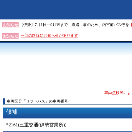
【伊勢】7月1日～9月末まで、道路工事のため、内宮前バス停を
お知らせ
一部の路線にお知らせがあります
お知らせ
車両点検等によ
車両区分
「
リフトバス
」
の車両番号
候補
*2161
(
三重交通(伊勢営業所)
)